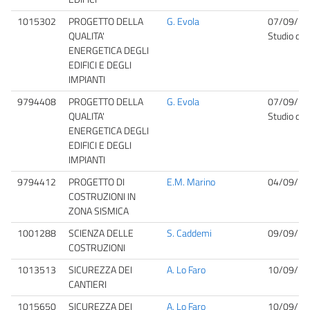
1015302
PROGETTO DELLA
G. Evola
07/09/20
QUALITA'
Studio del
ENERGETICA DEGLI
EDIFICI E DEGLI
IMPIANTI
9794408
PROGETTO DELLA
G. Evola
07/09/20
QUALITA'
Studio del
ENERGETICA DEGLI
EDIFICI E DEGLI
IMPIANTI
9794412
PROGETTO DI
E.M. Marino
04/09/20
COSTRUZIONI IN
ZONA SISMICA
1001288
SCIENZA DELLE
S. Caddemi
09/09/20
COSTRUZIONI
1013513
SICUREZZA DEI
A. Lo Faro
10/09/20
CANTIERI
1015650
SICUREZZA DEI
A. Lo Faro
10/09/20