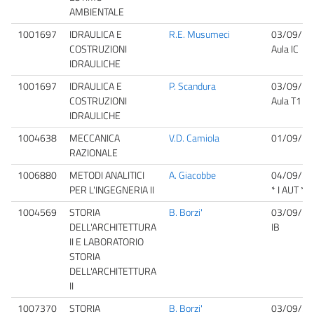
AMBIENTALE
1001697
IDRAULICA E
R.E. Musumeci
03/09/20
COSTRUZIONI
Aula IC
IDRAULICHE
1001697
IDRAULICA E
P. Scandura
03/09/20
COSTRUZIONI
Aula T1
IDRAULICHE
1004638
MECCANICA
V.D. Camiola
01/09/20
RAZIONALE
1006880
METODI ANALITICI
A. Giacobbe
04/09/20
PER L'INGEGNERIA II
* I AUT *
1004569
STORIA
B. Borzi'
03/09/20
DELL'ARCHITETTURA
IB
II E LABORATORIO
STORIA
DELL'ARCHITETTURA
II
1007370
STORIA
B. Borzi'
03/09/20