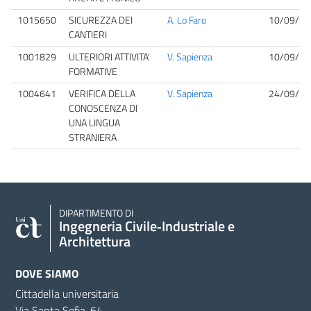
1015650
SICUREZZA DEI
A. Lo Faro
10/09/20
CANTIERI
1001829
ULTERIORI ATTIVITA'
V. Sapienza
10/09/20
FORMATIVE
1004641
VERIFICA DELLA
V. Sapienza
24/09/20
CONOSCENZA DI
UNA LINGUA
STRANIERA
DIPARTIMENTO DI
Ingegneria Civile‑Industriale e
Architettura
DOVE SIAMO
Cittadella universitaria
Via Santa Sofia, 64