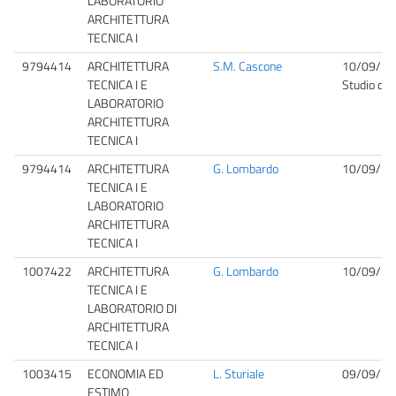
LABORATORIO
ARCHITETTURA
TECNICA I
9794414
ARCHITETTURA
S.M. Cascone
10/09/20
TECNICA I E
Studio del
LABORATORIO
ARCHITETTURA
TECNICA I
9794414
ARCHITETTURA
G. Lombardo
10/09/20
TECNICA I E
LABORATORIO
ARCHITETTURA
TECNICA I
1007422
ARCHITETTURA
G. Lombardo
10/09/20
TECNICA I E
LABORATORIO DI
ARCHITETTURA
TECNICA I
1003415
ECONOMIA ED
L. Sturiale
09/09/20
ESTIMO