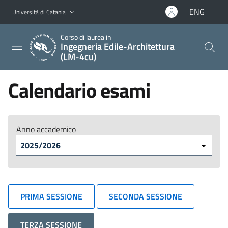
Vai al contenuto principale
Vai al menu di navigazione
ENG
Università di Catania
Corso di laurea in
Ingegneria Edile-Architettura
(LM-4cu)
Calendario esami
Anno accademico
PRIMA SESSIONE
SECONDA SESSIONE
TERZA SESSIONE