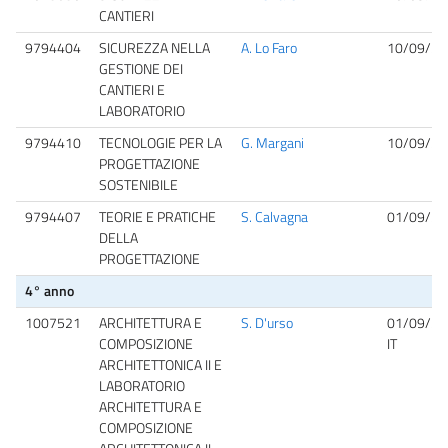
CANTIERI
9794404
SICUREZZA NELLA
A. Lo Faro
10/09/20
GESTIONE DEI
CANTIERI E
LABORATORIO
9794410
TECNOLOGIE PER LA
G. Margani
10/09/20
PROGETTAZIONE
SOSTENIBILE
9794407
TEORIE E PRATICHE
S. Calvagna
01/09/20
DELLA
PROGETTAZIONE
4° anno
1007521
ARCHITETTURA E
S. D'urso
01/09/20
COMPOSIZIONE
IT
ARCHITETTONICA II E
LABORATORIO
ARCHITETTURA E
COMPOSIZIONE