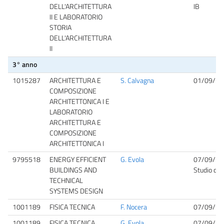
DELL'ARCHITETTURA
IB
II E LABORATORIO
STORIA
DELL'ARCHITETTURA
II
3° anno
1015287
ARCHITETTURA E
S. Calvagna
01/09/20
COMPOSIZIONE
ARCHITETTONICA I E
LABORATORIO
ARCHITETTURA E
COMPOSIZIONE
ARCHITETTONICA I
9795518
ENERGY EFFICIENT
G. Evola
07/09/20
BUILDINGS AND
Studio del
TECHNICAL
SYSTEMS DESIGN
1001189
FISICA TECNICA
F. Nocera
07/09/20
1001189
FISICA TECNICA
G. Evola
07/09/20