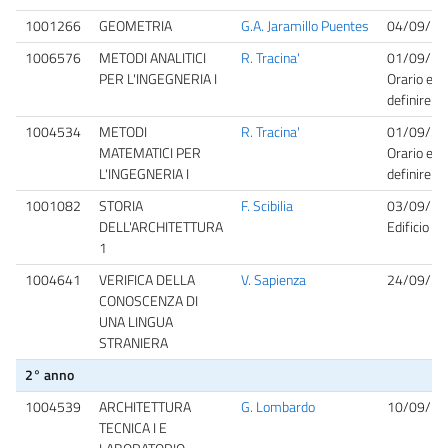
1001266
GEOMETRIA
G.A. Jaramillo Puentes
04/09/20
1006576
METODI ANALITICI
R. Tracina'
01/09/20
PER L'INGEGNERIA I
Orario e a
definire
1004534
METODI
R. Tracina'
01/09/20
MATEMATICI PER
Orario e a
L'INGEGNERIA I
definire
1001082
STORIA
F. Scibilia
03/09/20
DELL'ARCHITETTURA
Edificio 4-
1
1004641
VERIFICA DELLA
V. Sapienza
24/09/20
CONOSCENZA DI
UNA LINGUA
STRANIERA
2° anno
1004539
ARCHITETTURA
G. Lombardo
10/09/20
TECNICA I E