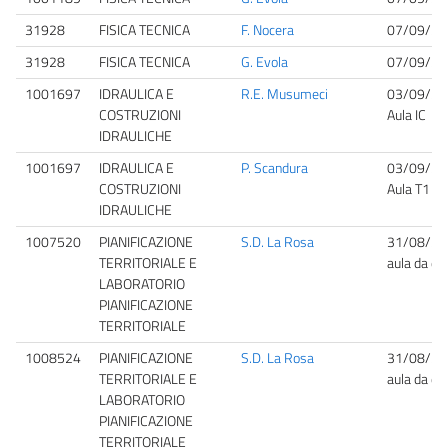
31928
FISICA TECNICA
F. Nocera
07/09/20
31928
FISICA TECNICA
G. Evola
07/09/20
1001697
IDRAULICA E
R.E. Musumeci
03/09/20
COSTRUZIONI
Aula IC
IDRAULICHE
1001697
IDRAULICA E
P. Scandura
03/09/20
COSTRUZIONI
Aula T1
IDRAULICHE
1007520
PIANIFICAZIONE
S.D. La Rosa
31/08/20
TERRITORIALE E
aula da def
LABORATORIO
PIANIFICAZIONE
TERRITORIALE
1008524
PIANIFICAZIONE
S.D. La Rosa
31/08/20
TERRITORIALE E
aula da def
LABORATORIO
PIANIFICAZIONE
TERRITORIALE