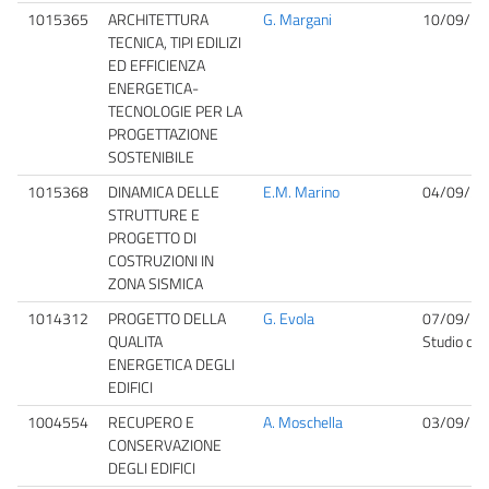
1015365
ARCHITETTURA
G. Margani
10/09/20
TECNICA, TIPI EDILIZI
ED EFFICIENZA
ENERGETICA-
TECNOLOGIE PER LA
PROGETTAZIONE
SOSTENIBILE
1015368
DINAMICA DELLE
E.M. Marino
04/09/20
STRUTTURE E
PROGETTO DI
COSTRUZIONI IN
ZONA SISMICA
1014312
PROGETTO DELLA
G. Evola
07/09/20
QUALITA
Studio del
ENERGETICA DEGLI
EDIFICI
1004554
RECUPERO E
A. Moschella
03/09/20
CONSERVAZIONE
DEGLI EDIFICI