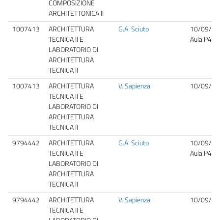
COMPOSIZIONE
ARCHITETTONICA II
1007413
ARCHITETTURA
G.A. Sciuto
10/09/20
TECNICA II E
Aula P4
LABORATORIO DI
ARCHITETTURA
TECNICA II
1007413
ARCHITETTURA
V. Sapienza
10/09/20
TECNICA II E
LABORATORIO DI
ARCHITETTURA
TECNICA II
9794442
ARCHITETTURA
G.A. Sciuto
10/09/20
TECNICA II E
Aula P4
LABORATORIO DI
ARCHITETTURA
TECNICA II
9794442
ARCHITETTURA
V. Sapienza
10/09/20
TECNICA II E