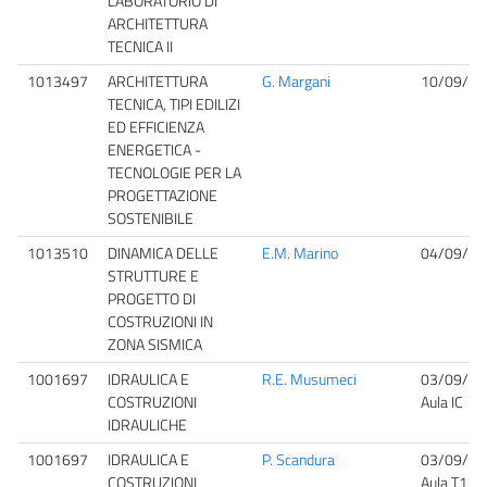
LABORATORIO DI
ARCHITETTURA
TECNICA II
1013497
ARCHITETTURA
G. Margani
10/09/20
TECNICA, TIPI EDILIZI
ED EFFICIENZA
ENERGETICA -
TECNOLOGIE PER LA
PROGETTAZIONE
SOSTENIBILE
1013510
DINAMICA DELLE
E.M. Marino
04/09/20
STRUTTURE E
PROGETTO DI
COSTRUZIONI IN
ZONA SISMICA
1001697
IDRAULICA E
R.E. Musumeci
03/09/20
COSTRUZIONI
Aula IC
IDRAULICHE
1001697
IDRAULICA E
P. Scandura
03/09/20
COSTRUZIONI
Aula T1