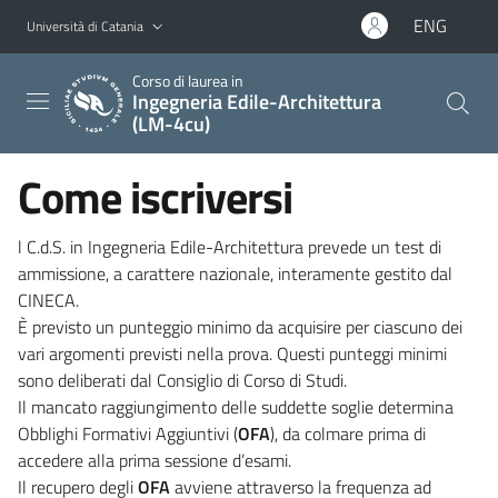
Vai al contenuto principale
Vai al menu di navigazione
ENG
Università di Catania
Corso di laurea in
Ingegneria Edile-Architettura
(LM-4cu)
Come iscriversi
l C.d.S. in Ingegneria Edile-Architettura prevede un test di
ammissione, a carattere nazionale, interamente gestito dal
CINECA.
È previsto un punteggio minimo da acquisire per ciascuno dei
vari argomenti previsti nella prova. Questi punteggi minimi
sono deliberati dal Consiglio di Corso di Studi.
Il mancato raggiungimento delle suddette soglie determina
Obblighi Formativi Aggiuntivi (
OFA
), da colmare prima di
accedere alla prima sessione d’esami.
Il recupero degli
OFA
avviene attraverso la frequenza ad