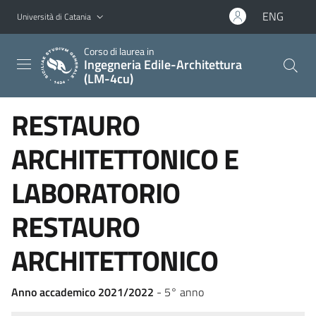
Vai al contenuto principale
Vai al menu di navigazione
ENG
Università di Catania
Corso di laurea in
Ingegneria Edile-Architettura
(LM-4cu)
RESTAURO
ARCHITETTONICO E
LABORATORIO
RESTAURO
ARCHITETTONICO
Anno accademico 2021/2022
- 5° anno