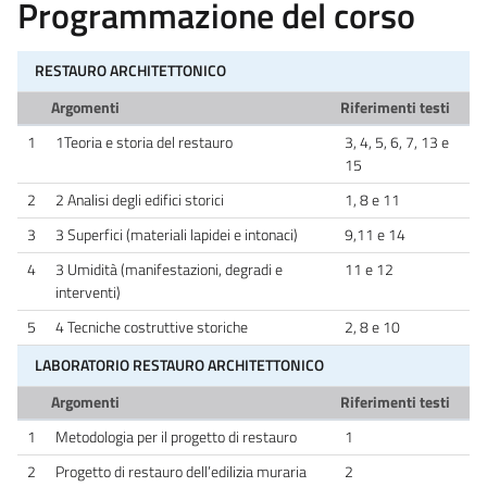
Programmazione del corso
RESTAURO ARCHITETTONICO
Argomenti
Riferimenti testi
1
1Teoria e storia del restauro
3, 4, 5, 6, 7, 13 e
15
2
2 Analisi degli edifici storici
1, 8 e 11
3
3 Superfici (materiali lapidei e intonaci)
9,11 e 14
4
3 Umidità (manifestazioni, degradi e
11 e 12
interventi)
5
4 Tecniche costruttive storiche
2, 8 e 10
LABORATORIO RESTAURO ARCHITETTONICO
Argomenti
Riferimenti testi
1
Metodologia per il progetto di restauro
1
2
Progetto di restauro dell’edilizia muraria
2