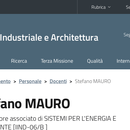
Rubrica
Se
Industriale e Architettura
Seg
Ricerca
Terza Missione
Qualità
Intern
mento
>
Personale
>
Docenti
>
Stefano MAURO
fano MAURO
ore associato di SISTEMI PER L'ENERGIA E
NTE [IIND-06/B ]