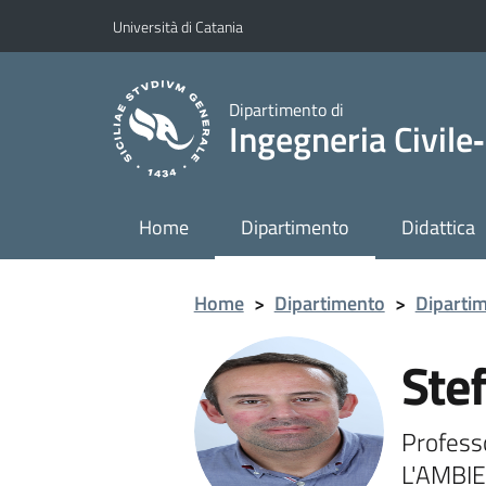
Vai al contenuto principale
Vai al menu di navigazione
Università di Catania
Dipartimento di
Ingegneria Civile‑
Home
Dipartimento
Didattica
Home
>
Dipartimento
>
Diparti
Ste
Profess
L'AMBIE