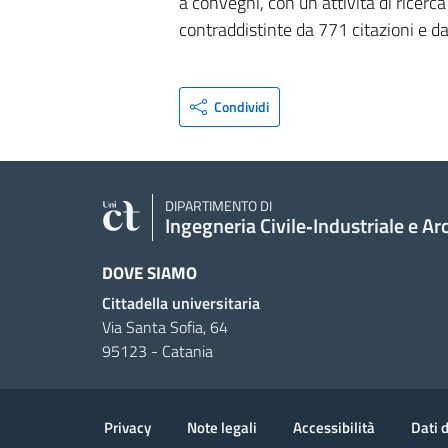
a convegni, con un’attività di ricerc
contraddistinte da 771 citazioni e 
Condividi
DIPARTIMENTO DI
Ingegneria Civile‑Industriale e Ar
DOVE SIAMO
Cittadella universitaria
Via Santa Sofia, 64
95123 - Catania
Link e informazioni utili
Privacy
Note legali
Accessibilità
Dati 