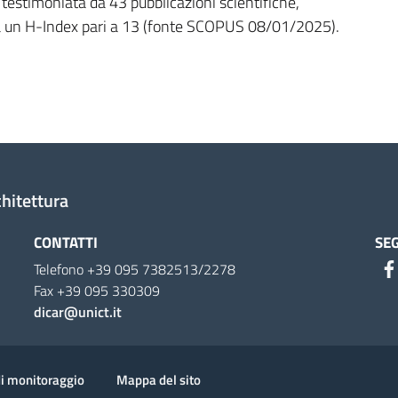
a testimoniata da 43 pubblicazioni scientifiche,
da un H-Index pari a 13 (fonte SCOPUS 08/01/2025).
chitettura
CONTATTI
SEG
Telefono +39 095 7382513/2278
Fax +39 095 330309
dicar@unict.it
di monitoraggio
Mappa del sito