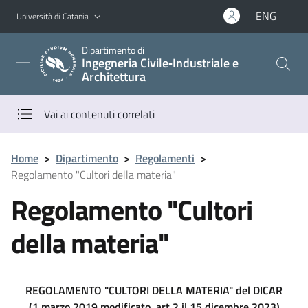
Vai al contenuto principale
Vai al menu di navigazione
ENG
Università di Catania
Dipartimento di
Ingegneria Civile‑Industriale e
Architettura
Vai ai contenuti correlati
Home
>
Dipartimento
>
Regolamenti
>
Regolamento "Cultori della materia"
Regolamento "Cultori
della materia"
REGOLAMENTO "CULTORI DELLA MATERIA" del DICAR
(1 marzo 2019 modificato art 2 il 15 dicembre 2023)