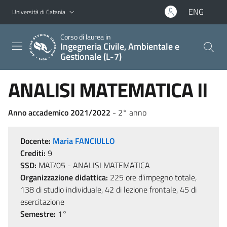
Vai al contenuto principale
Vai al menu di navigazione
ENG
Università di Catania
Corso di laurea in
Ingegneria Civile, Ambientale e
Gestionale (L-7)
ANALISI MATEMATICA II
Anno accademico 2021/2022
- 2° anno
Docente:
Maria FANCIULLO
Crediti:
9
SSD:
MAT/05 - ANALISI MATEMATICA
Organizzazione didattica:
225 ore d'impegno totale,
138 di studio individuale, 42 di lezione frontale, 45 di
esercitazione
Semestre:
1°