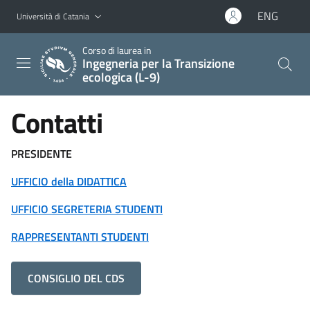
Vai al contenuto principale
Vai al menu di navigazione
ENG
Università di Catania
Corso di laurea in
Ingegneria per la Transizione
ecologica (L-9)
Contatti
PRESIDENTE
UFFICIO della DIDATTICA
UFFICIO SEGRETERIA STUDENTI
RAPPRESENTANTI STUDENTI
CONSIGLIO DEL CDS