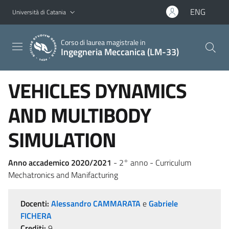
Vai al contenuto principale
Vai al menu di navigazione
ENG
Università di Catania
Corso di laurea magistrale in
Ingegneria Meccanica (LM-33)
VEHICLES DYNAMICS
AND MULTIBODY
SIMULATION
Anno accademico 2020/2021
- 2° anno - Curriculum
Mechatronics and Manifacturing
Docenti:
Alessandro CAMMARATA
e
Gabriele
FICHERA
Crediti:
9