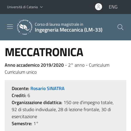
Vai al contenuto principale
Vai al menu di navigazione
ENG
Università di Catania
Corso di laurea magistrale in
Ingegneria Meccanica (LM-33)
MECCATRONICA
Anno accademico 2019/2020
- 2° anno - Curriculum
Curriculum unico
Docente:
Rosario SINATRA
Crediti:
6
Organizzazione didattica:
150 ore d'impegno totale,
92 di studio individuale, 28 di lezione frontale, 30 di
esercitazione
Semestre:
1°