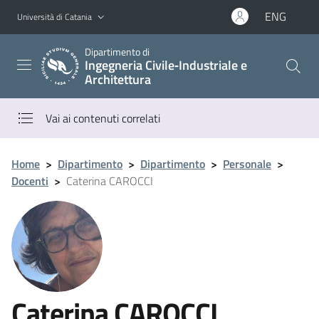
Vai al contenuto principale
Vai al menu di navigazione
ENG
Università di Catania
Dipartimento di
Ingegneria Civile‑Industriale e
Architettura
Vai ai contenuti correlati
Home
>
Dipartimento
>
Dipartimento
>
Personale
>
Docenti
>
Caterina CAROCCI
Caterina CAROCCI