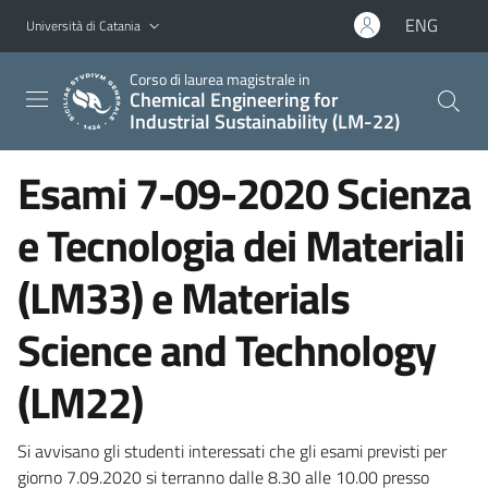
Vai al contenuto principale
Vai al menu di navigazione
ENG
Università di Catania
Corso di laurea magistrale in
Chemical Engineering for
Industrial Sustainability (LM-22)
Esami 7-09-2020 Scienza
e Tecnologia dei Materiali
(LM33) e Materials
Science and Technology
(LM22)
Si avvisano gli studenti interessati che gli esami previsti per
giorno 7.09.2020 si terranno dalle 8.30 alle 10.00 presso