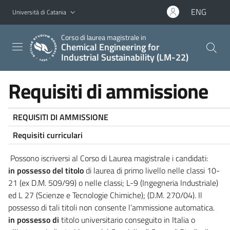
Vai al contenuto principale
Vai al menu di navigazione
ENG
Università di Catania
Corso di laurea magistrale in
Chemical Engineering for
Industrial Sustainability (LM-22)
Requisiti di ammissione
REQUISITI DI AMMISSIONE
Requisiti curriculari
Possono iscriversi al Corso di Laurea magistrale i candidati:
in possesso del titolo
di laurea di primo livello nelle classi 10-
21 (ex D.M. 509/99) o nelle classi; L-9 (Ingegneria Industriale)
ed L 27 (Scienze e Tecnologie Chimiche); (D.M. 270/04). Il
possesso di tali titoli non consente l’ammissione automatica.
in possesso di
titolo universitario conseguito in Italia o