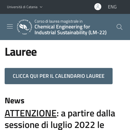
Vai al contenuto principale
Vai al menu di navigazione
ENG
Università di Catania
Corso di laurea magistrale in
Chemical Engineering for
Industrial Sustainability (LM-22)
Lauree
CLICCA QUI PER IL CALENDARIO LAUREE
News
ATTENZIONE
:
a partire dalla
sessione di luglio 2022 le