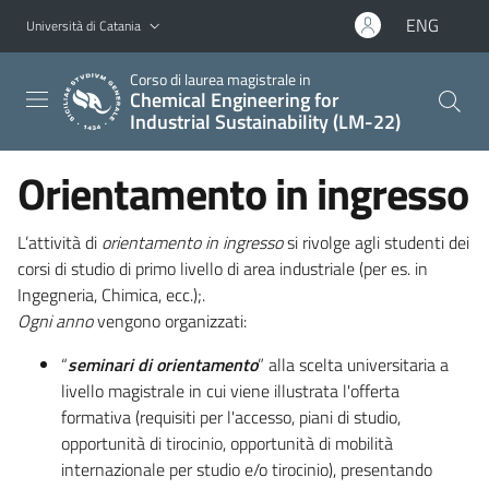
Vai al contenuto principale
Vai al menu di navigazione
ENG
Università di Catania
Corso di laurea magistrale in
Chemical Engineering for
Industrial Sustainability (LM-22)
Orientamento in ingresso
L’attività di
orientamento in ingresso
si rivolge agli studenti dei
corsi di studio di primo livello di area industriale (per es. in
Ingegneria, Chimica, ecc.);.
Ogni anno
vengono organizzati:
“
seminari di orientamento
” alla scelta universitaria a
livello magistrale in cui viene illustrata l'offerta
formativa (requisiti per l'accesso, piani di studio,
opportunità di tirocinio, opportunità di mobilità
internazionale per studio e/o tirocinio), presentando