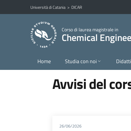
Vai al contenuto principale
Vai al menu di navigazione
Università di Catania
>
DICAR
Corso di laurea magistrale in
Chemical Engineer
Home
Studia con noi
Didatt
Avvisi del cor
26/06/2026