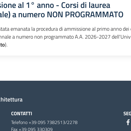
one al 1° anno - Corsi di laurea
nale) a numero NON PROGRAMMATO
 stata emanata la procedura di ammissione al primo anno dei 
biennale a numero non programmato A.A. 2026-2027 dell'Univ
ato
).
chitettura
CONTATTI
SEG
Telefono +39 095 7382513/2278
Fax +39 095 330309