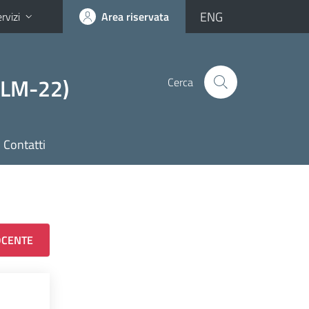
ENG
rvizi
Area riservata
 (LM-22)
Cerca
Contatti
OCENTE