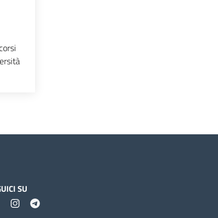
corsi
ersità
UICI SU