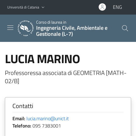
Vai al contenuto principale
Vai al menu di navigazione
ENG
Università di Catania
Corso di laurea in
Ingegneria Civile, Ambientale e
Gestionale (L-7)
LUCIA MARINO
Professoressa associata di GEOMETRIA [MATH-
02/B]
Contatti
Email:
lucia.marino@unict.it
Telefono:
095 7383001