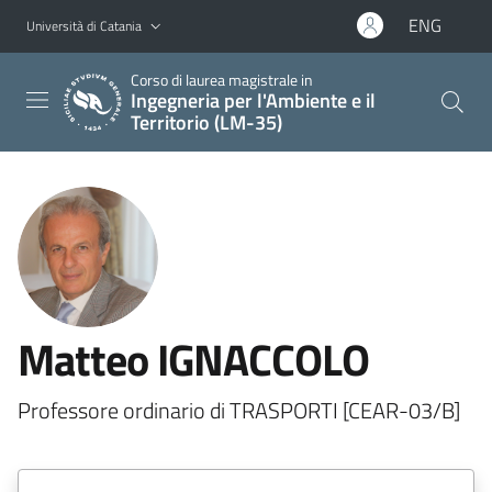
Vai al contenuto principale
Vai al menu di navigazione
ENG
Università di Catania
Corso di laurea magistrale in
Ingegneria per l'Ambiente e il
Territorio (LM-35)
Matteo IGNACCOLO
Professore ordinario di TRASPORTI [CEAR-03/B]